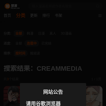
分类
首页
更新
排行
书架
分类:
全部
韩漫
日漫
真人
3D漫画
进度:
全部
连载中
已完结
排序:
按时间
按阅读
搜索结果：CREAMMEDIA
共
3
个结果
1 / 1页
网站公告
请用谷歌浏览器