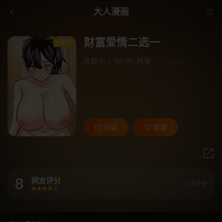
大人漫画
财富爱情二选一
连载中
连载中
/
08-05
韩漫
/
LObeam
阅读
收藏
8
网友评分
1次评分
很差
较差
还行
推荐
力荐