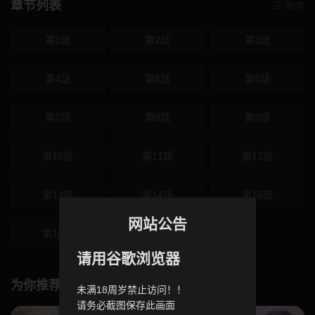
章节列表
倒序
第1话
第2話
第3話
第4話
第5話
第6話
第7話
第8話
第9話
第10話
第11話
第12話
第13話
第14話
第15話
网站公告
第16話
第17話
请用谷歌浏览器
为你推荐
未满18周岁禁止访问！！
请务必截图保存此画面