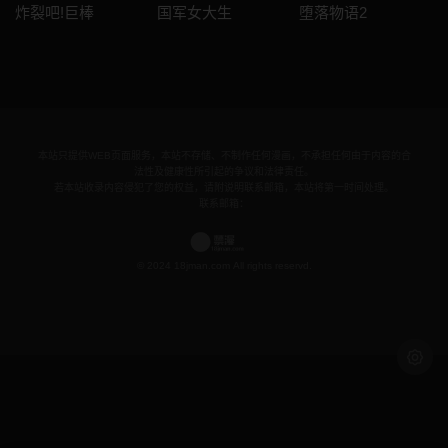
炸裂吧!巨棒
国军女大生
堕落物语2
本站只提供WEB页面服务，本站不存储、不制作任何漫画，不承担任何由于内容的合
法性及健康性所引起的争议和法律责任。
若本站收录内容侵犯了您的权益，请附说明联系邮箱，本站将第一时间处理。
联系邮箱：
© 2024 18jman.com All rights reservd.
浅色模