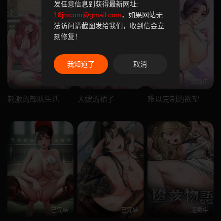
发任意信息到获得最新网址:
18jmcom@gmail.com
，如果网站无
法访问请截图发给我们，收到信会立
刻修复！
我知道了
取消
连载中
已完结
连载中
刺激的部队生活
大嫂的裙子
难以克制的欲望
已完结
已完结
连载中