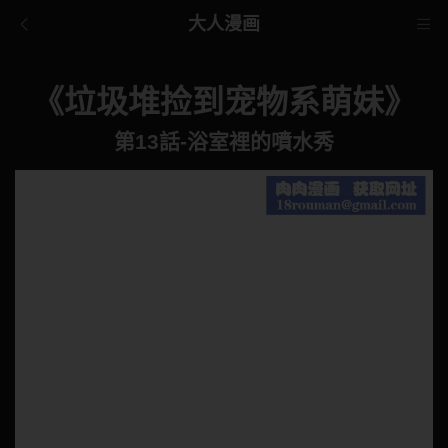
大人漫画
《垃圾堆捡到宠物系萌妹》
第13話-浴室裡的噴水秀