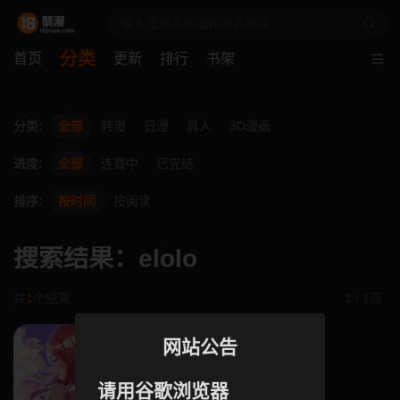
分类
首页
更新
排行
书架
分类:
全部
韩漫
日漫
真人
3D漫画
进度:
全部
连载中
已完结
排序:
按时间
按阅读
搜索结果：elolo
共
1
个结果
1 / 1页
网站公告
请用谷歌浏览器